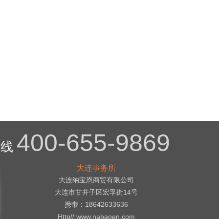
400-655-9869
热线
大连事务所
大连纳宝恩商贸有限公司
大连市甘井子区宏孚街14号
携带：18642633636
Http//:www.nabaoen.com