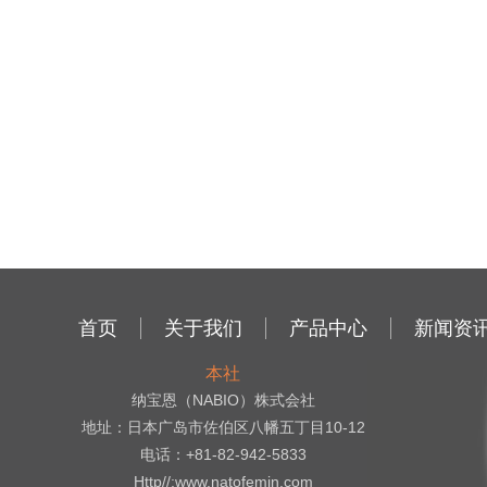
首页
关于我们
产品中心
新闻资
本社
纳宝恩（NABIO）株式会社
地址：日本广岛市佐伯区八幡五丁目10-12
电话：+81-82-942-5833
Http//:www.natofemin.com