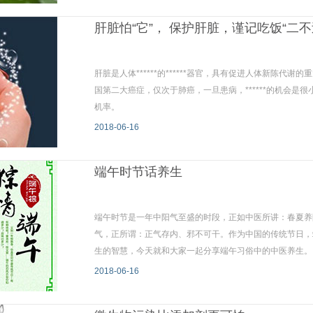
肝脏怕“它”， 保护肝脏，谨记吃饭“二不
肝脏是人体******的******器官，具有促进人体新陈
国第二大癌症，仅次于肺癌，一旦患病，******的机会
机率。
2018-06-16
端午时节话养生
端午时节是一年中阳气至盛的时段，正如中医所讲：春夏养
气，正所谓：正气存内、邪不可干。作为中国的传统节日，
生的智慧，今天就和大家一起分享端午习俗中的中医养生。
2018-06-16