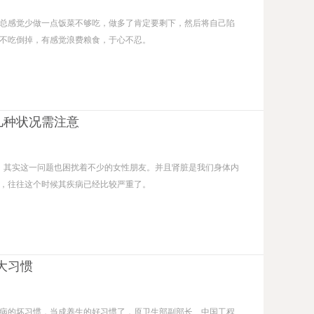
总感觉少做一点饭菜不够吃，做多了肯定要剩下，然后将自己陷
不吃倒掉，有感觉浪费粮食，于心不忍。
几种状况需注意
朋友；其实这一问题也困扰着不少的女性朋友。并且肾脏是我们身体内
，往往这个时候其疾病已经比较严重了。
大习惯
病的坏习惯，当成养生的好习惯了，原卫生部副部长、中国工程