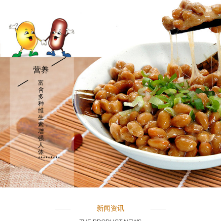
营养
富
含
多
种
维
生
素，
增
强
人
体
*********
新闻资讯