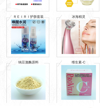
ＲＥＩＲＩ护肤套装
冰海精灵
纳豆激酶原料
维生素-C