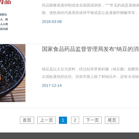
药品能够直接抑制或攻击病因或病状，***常见的就是退烧或是
能、使机体的代谢系统保持平衡或是让血液循环顺畅等等，
2018-03-08
国家食品药品监督管理局发布“纳豆的消
纳豆是以大豆为原料，经过枯草芽孢杆菌（纳豆菌）发酵而
出现粘液状的拉丝。目前市面上除了鲜纳豆外，还有冷冻纳
2017-12-14
首页
上一页
1
2
下一页
尾页