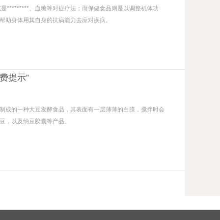
*********、血糖等对症疗法；而保健食品则是以调整机体功
帮助身体用其自身的抗病能力去应对疾病。
费提示”
制成的一种大豆发酵食品，其表面有一层薄薄的白膜，搅拌时会
豆，以及纳豆胶囊等产品。