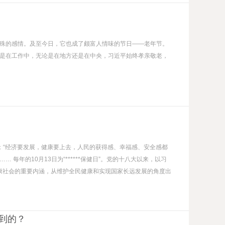
殊的感情。及至今日，它也成了颇富人情味的节日——老年节。
是在工作中，无论是在地方还是在中央，习近平始终孝亲敬老，
小康”；“经济要发展，健康要上去，人民的获得感、幸福感、安全感都
 每年的10月13日为“******保健日”。党的十八大以来，以习
成小康社会的重要内涵，从维护全民健康和实现国家长远发展的角度出
到的？