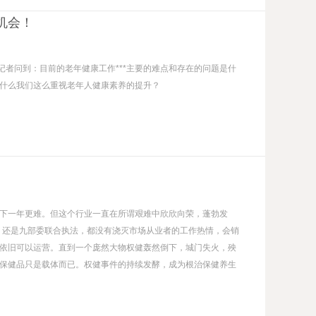
机会！
记者问到：目前的老年健康工作***主要的难点和存在的问题是什
什么我们这么重视老年人健康素养的提升？
都是下一年更难。但这个行业一直在所谓艰难中欣欣向荣，蓬勃发
光，还是九部委联合执法，都没有浇灭市场从业者的工作热情，会销
依旧可以运营。直到一个庞然大物权健轰然倒下，城门失火，殃
保健品只是载体而已。权健事件的持续发酵，成为根治保健养生