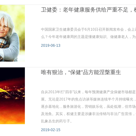
卫健委：老年健康服务供给严重不足，
中国国家卫生健康委员会于6月10日召开新闻发布会，会上
么？今年老年健康周的主题是懂健康知识、做健康老人，为
2019-06-13
唯有狠治，“保健”品方能涅槃重生
自从2013年打“四非”以来，每年预测健康产业保健市场
展。无论是2017年的焦点访谈等媒体连续半个月持续曝
逐步基地化，服务旅游化，营销娱乐化，虽处低潮，但市场
及池鱼。其实，权健主要是涉嫌非法传销与非法广告宣传，
乱象丛生的药引子。
2019-02-15