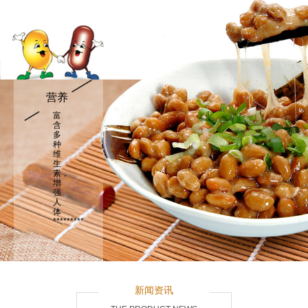
营养
富
含
多
种
维
生
素，
增
强
人
体
*********
新闻资讯