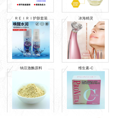
ＲＥＩＲＩ护肤套装
冰海精灵
纳豆激酶原料
维生素-C