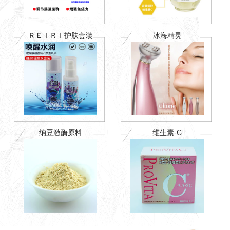
ＲＥＩＲＩ护肤套装
冰海精灵
纳豆激酶原料
维生素-C