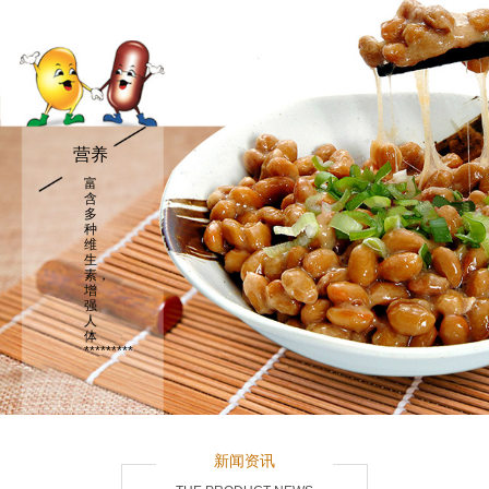
营养
富
含
多
种
维
生
素，
增
强
人
体
*********
新闻资讯