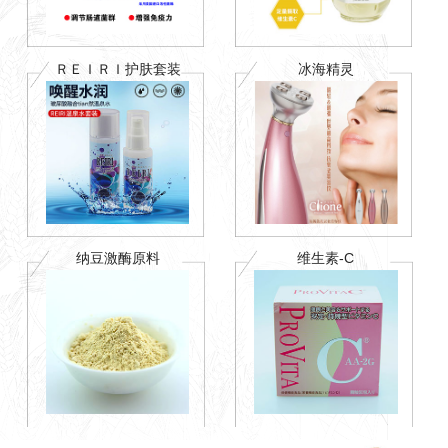
ＲＥＩＲＩ护肤套装
冰海精灵
纳豆激酶原料
维生素-C