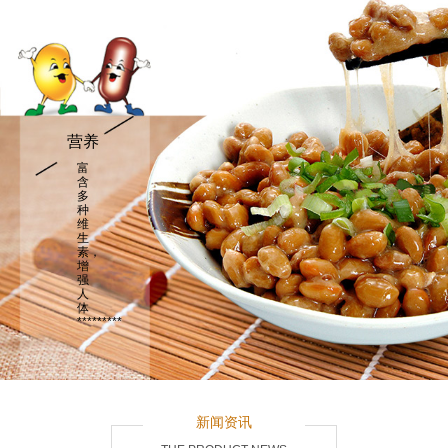
营养
富
含
多
种
维
生
素，
增
强
人
体
*********
新闻资讯