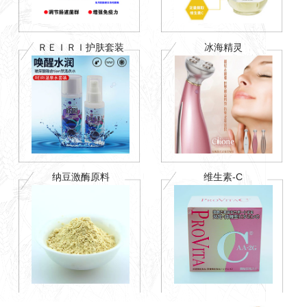
ＲＥＩＲＩ护肤套装
冰海精灵
纳豆激酶原料
维生素-C