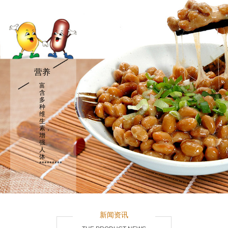
营养
富
含
多
种
维
生
素，
增
强
人
体
*********
新闻资讯