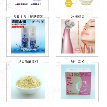
ＲＥＩＲＩ护肤套装
冰海精灵
纳豆激酶原料
维生素-C