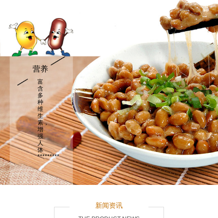
营养
富
含
多
种
维
生
素，
增
强
人
体
*********
新闻资讯